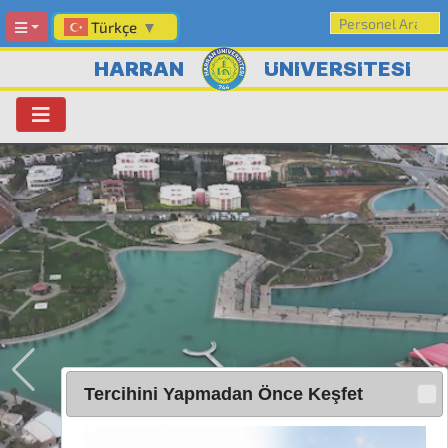
Türkçe
▼
HARRAN
ÜNİVERSİTESİ
Tercihini Yapmadan Önce Keşfet