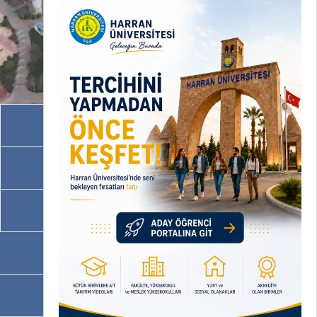
Akademik Birimler
İdari Birimler
Programlarımız
OBS
EBYS / EVRAKA