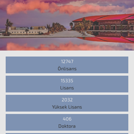
12747
Önlisans
15335
Lisans
2032
Yüksek Lisans
406
Doktora