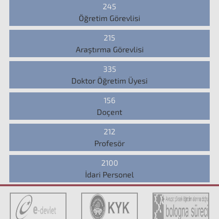
245
Öğretim Görevlisi
215
Araştırma Görevlisi
335
Doktor Öğretim Üyesi
156
Doçent
212
Profesör
2100
İdari Personel