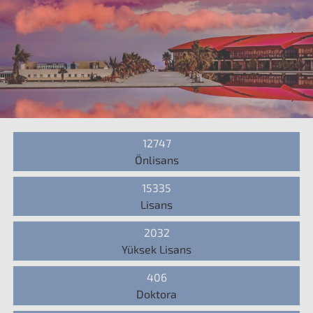
12747
Önlisans
15335
Lisans
2032
Yüksek Lisans
406
Doktora