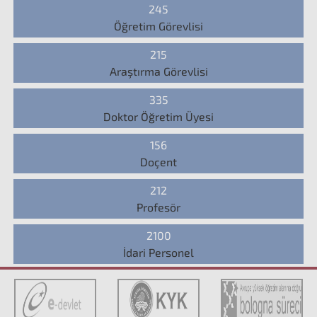
245
Öğretim Görevlisi
215
Araştırma Görevlisi
335
Doktor Öğretim Üyesi
156
Doçent
212
Profesör
2100
İdari Personel