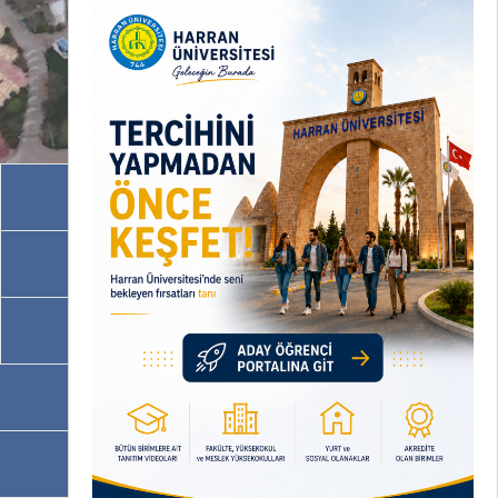
Akademik Birimler
İdari Birimler
Programlarımız
OBS
EBYS / EVRAKA