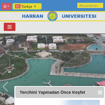
Türkçe
▼
HARRAN
ÜNİVERSİTESİ
Tercihini Yapmadan Önce Keşfet