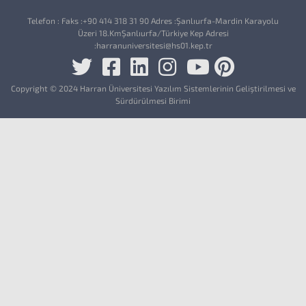
Telefon : Faks :+90 414 318 31 90 Adres :Şanlıurfa-Mardin Karayolu
Üzeri 18.KmŞanlıurfa/Türkiye Kep Adresi
:harranuniversitesi@hs01.kep.tr
Copyright © 2024
Harran Üniversitesi Yazılım Sistemlerinin Geliştirilmesi ve
Sürdürülmesi Birimi